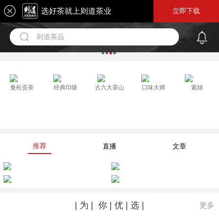
选好茶就上则道茶业
立即下载
则道茶品
曼松贡茶
经典印级
古六大茶山
口味大师
紫娟
推荐
直播
文章
| 为 | 你 | 优 | 选 |
更多